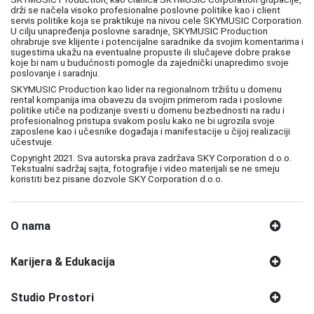
drži se načela visoko profesionalne poslovne politike kao i client
servis politike koja se praktikuje na nivou cele SKYMUSIC Corporation.
U cilju unapređenja poslovne saradnje, SKYMUSIC Production
ohrabruje sve klijente i potencijalne saradnike da svojim komentarima i
sugestima ukažu na eventualne propuste ili slučajeve dobre prakse
koje bi nam u budućnosti pomogle da zajednički unapredimo svoje
poslovanje i saradnju.
SKYMUSIC Production kao lider na regionalnom tržištu u domenu
rental kompanija ima obavezu da svojim primerom rada i poslovne
politike utiče na podizanje svesti u domenu bezbednosti na radu i
profesionalnog pristupa svakom poslu kako ne bi ugrozila svoje
zaposlene kao i učesnike događaja i manifestacije u čijoj realizaciji
učestvuje.
Copyright 2021. Sva autorska prava zadržava SKY Corporation d.o.o.
Tekstualni sadržaj sajta, fotografije i video materijali se ne smeju
koristiti bez pisane dozvole SKY Corporation d.o.o.
O nama
Karijera & Edukacija
Studio Prostori