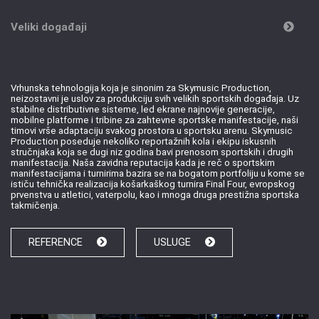
Veliki događaji
Vrhunska tehnologija koja je sinonim za Skymusic Production,
neizostavni je uslov za produkciju svih velikih sportskih događaja. Uz
stabilne distributivne sisteme, led ekrane najnovije generacije,
mobilne platforme i tribine za zahtevne sportske manifestacije, naši
timovi vrše adaptaciju svakog prostora u sportsku arenu. Skymusic
Production poseduje nekoliko reportažnih kola i ekipu iskusnih
stručnjaka koja se dugi niz godina bavi prenosom sportskih i drugih
manifestacija. Naša zavidna reputacija kada je reč o sportskim
manifestacijama i turnirima bazira se na bogatom portfoliju u kome se
ističu tehnička realizacija košarkaškog turnira Final Four, evropskog
prvenstva u atletici, vaterpolu, kao i mnoga druga prestižna sportska
takmičenja.
REFERENCE
USLUGE