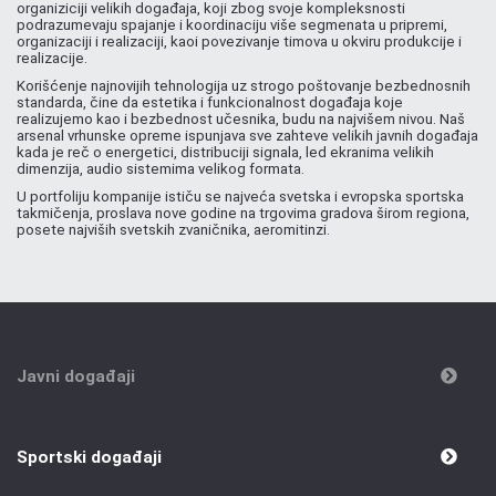
organiziciji velikih događaja, koji zbog svoje kompleksnosti
podrazumevaju spajanje i koordinaciju više segmenata u pripremi,
organizaciji i realizaciji, kaoi povezivanje timova u okviru produkcije i
realizacije.
Korišćenje najnovijih tehnologija uz strogo poštovanje bezbednosnih
standarda, čine da estetika i funkcionalnost događaja koje
realizujemo kao i bezbednost učesnika, budu na najvišem nivou. Naš
arsenal vrhunske opreme ispunjava sve zahteve velikih javnih događaja
kada je reč o energetici, distribuciji signala, led ekranima velikih
dimenzija, audio sistemima velikog formata.
U portfoliju kompanije ističu se najveća svetska i evropska sportska
takmičenja, proslava nove godine na trgovima gradova širom regiona,
posete najviših svetskih zvaničnika, aeromitinzi.
Javni događaji
Sportski događaji