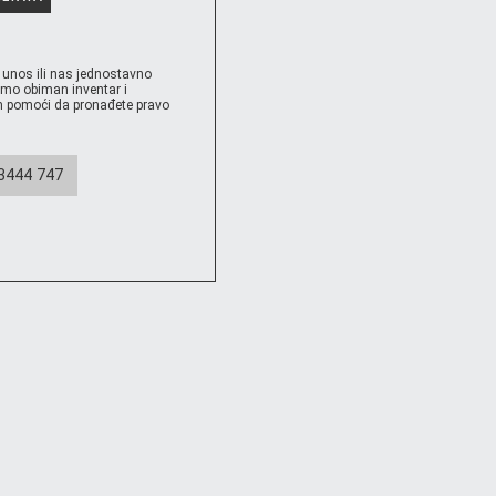
 unos ili nas jednostavno
amo obiman inventar i
pomoći da pronađete pravo
3444 747