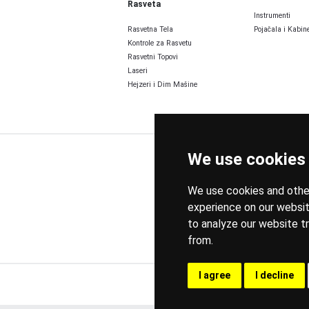
Rasveta
Instrumenti
Rasvetna Tela
Pojačala i Kabine
Kontrole za Rasvetu
Rasvetni Topovi
Laseri
Hejzeri i Dim Mašine
We use cookies
We use cookies and other
experience on our websit
to analyze our website tr
from.
I agree
I decline