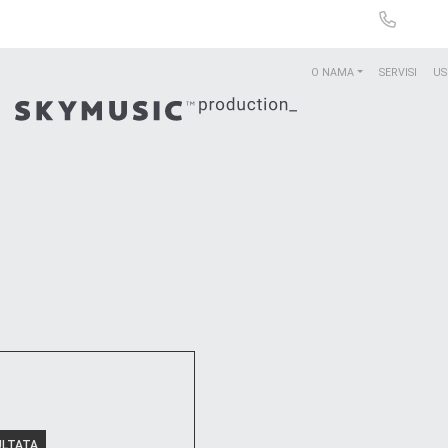
O NAMA
SERVISI
US
ULTATA