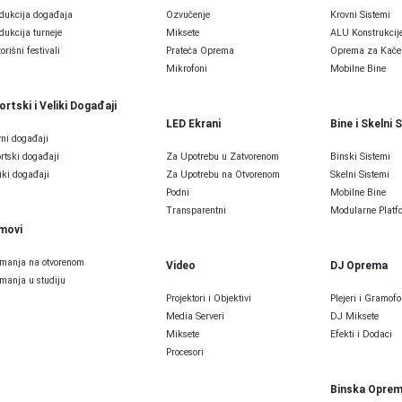
dukcija događaja
Ozvučenje
Krovni Sistemi
dukcija turneje
Miksete
ALU Konstrukcij
orišni festivali
Prateća Oprema
Oprema za Kače
Mikrofoni
Mobilne Bine
ortski i Veliki Događaji
LED Ekrani
Bine i Skelni 
ni događaji
rtski događaji
Za Upotrebu u Zatvorenom
Binski Sistemi
iki događaji
Za Upotrebu na Otvorenom
Skelni Sistemi
Podni
Mobilne Bine
Transparentni
Modularne Platfo
lmovi
manja na otvorenom
Video
DJ Oprema
manja u studiju
Projektori i Objektivi
Plejeri i Gramofo
Media Serveri
DJ Miksete
Miksete
Efekti i Dodaci
Procesori
Binska Opre