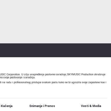
KYMUSIC Corporation. U cilju unapređenja poslovne saradnje, SKYMUSIC Production ohrabruje
o svoje poslovanje i saradnju.
 na radu i profesionalnog pristupa svakom poslu kako ne bi ugrozila svoje zaposlene kao i
i Kačenja
Snimanje i Prenos
Vesti & Media