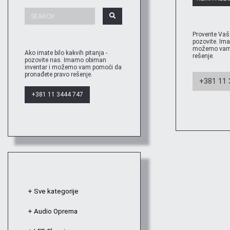
Proverite Vaš
pozovite. Im
možemo vam 
Ako imate bilo kakvih pitanja -
rešenje.
pozovite nas. Imamo obiman
inventar i možemo vam pomoći da
pronađete pravo rešenje.
+381 11 
+381 11 3444 747
+ Sve kategorije
+ Audio Oprema