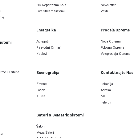
HD Reportažna Kola
Newsletter
e
Live Stream Sistemi
Vesti
nje
Energetika
Prodaja Opreme
Agregati
Nova Oprema
Sistemi
Razvodni Ormari
Polovna Oprema
Kablovi
Veleprodaja Opreme
rme i Tribine
Scenografija
Kontaktirajte Nas
Zavese
Lokacija
Podovi
Adresa
Kulise
Mail
ni
Telefon
Šatori & BeMatrix Sistemi
Šatori
Mega Šatori
ma