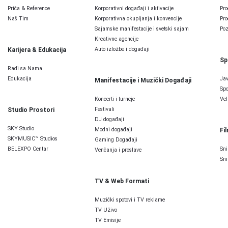
Priča & Reference
Korporativni događaji i aktivacije
Pro
Naš Tim
Korporativna okupljanja i konvencije
Pro
Sajamske manifestacije i svetski sajam
Poz
Kreativne agencije
Auto izložbe i događaji
Karijera & Edukacija
Sp
Radi sa Nama
Edukacija
Jav
Manifestacije i Muzički Događaji
Spo
Koncerti i turneje
Vel
Festivali
Studio Prostori
DJ događaji
SKY Studio
Modni događaji
Fi
SKYMUSIC™ Studios
Gaming Događaji
BELEXPO Centar
Sni
Venčanja i proslave
Sni
TV & Web Formati
Muzički spotovi i TV reklame
TV Uživo
TV Emisije