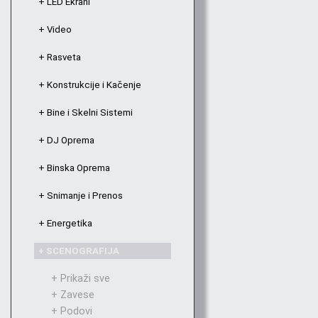
+ LED Ekrani
+ Video
+ Rasveta
+ Konstrukcije i Kačenje
+ Bine i Skelni Sistemi
+ DJ Oprema
+ Binska Oprema
+ Snimanje i Prenos
+ Energetika
+ SCENOGRAFIJA
+ Prikaži sve
+ Zavese
+ Podovi