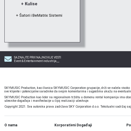
+ Kulise
+ Šatori i BeMatrix Sistemi
SAZNAJTE PRVI NAJNOVIJE VESTI
Event & Entertainment industrija__
SKYMUSIC Production, kao članica SKYMUSIC Corporation grupacije, drži se načela visoko pr
sve klijente i potencijalne saradnike da svojim komentarima i sugestima ukažu na eventualn
SKYMUSIC Production kao lider na regionalnom tržištu u domenu rental kompanija ima obavez
učesnike događaja i manifestacije u čijoj realizaciji učestvuje.
Copyright 2021. Sva autorska prava zadržava SKY Corporation d.o.o. Tekstualni sadržaj sajta,
O nama
Korporativni Događaji
Po