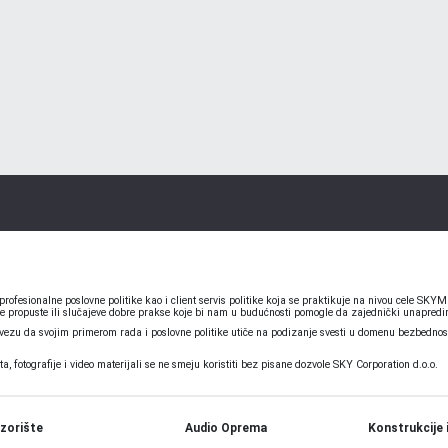
ofesionalne poslovne politike kao i client servis politike koja se praktikuje na nivou cele S
e propuste ili slučajeve dobre prakse koje bi nam u budućnosti pomogle da zajednički unapredim
u da svojim primerom rada i poslovne politike utiče na podizanje svesti u domenu bezbednosti
 fotografije i video materijali se ne smeju koristiti bez pisane dozvole SKY Corporation d.o.o.
zorište
Audio Oprema
Konstrukcije 