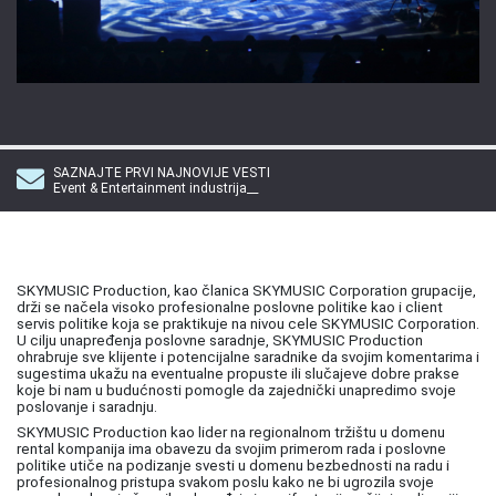
SAZNAJTE PRVI NAJNOVIJE VESTI
Event & Entertainment industrija__
SKYMUSIC Production, kao članica SKYMUSIC Corporation grupacije,
drži se načela visoko profesionalne poslovne politike kao i client
servis politike koja se praktikuje na nivou cele SKYMUSIC Corporation.
U cilju unapređenja poslovne saradnje, SKYMUSIC Production
ohrabruje sve klijente i potencijalne saradnike da svojim komentarima i
sugestima ukažu na eventualne propuste ili slučajeve dobre prakse
koje bi nam u budućnosti pomogle da zajednički unapredimo svoje
poslovanje i saradnju.
SKYMUSIC Production kao lider na regionalnom tržištu u domenu
rental kompanija ima obavezu da svojim primerom rada i poslovne
politike utiče na podizanje svesti u domenu bezbednosti na radu i
profesionalnog pristupa svakom poslu kako ne bi ugrozila svoje