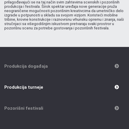
prilagođavajući se na taj način svim zahtevima scenskih i pozorišnih
produkcija i festivala. Širok spektar uređaja nove generacije pruža
neograničene mogućnosti pozorišnim kreativcima da umetničko delo
izgrade u potpunosti u skladu sa svojom vizijom. Koristeći mobilne
tribine, krovne konstrukcije i raznovrsnu vrhunsku opremu i znanja, naši
stručnjaci sa višegodišnjim iskustvom pretvaraju svaki prostror u
pozorišnu scenu za potrebe gostovanja i pozorišnih festivala.
Produkcija događaja
Produkcija turneje
Pozorišni festivali