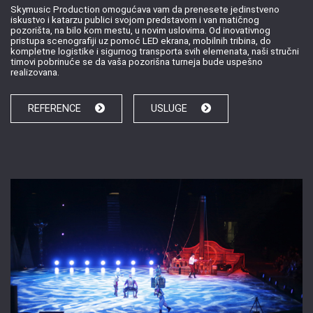
Skymusic Production omogućava vam da prenesete jedinstveno
iskustvo i katarzu publici svojom predstavom i van matičnog
pozorišta, na bilo kom mestu, u novim uslovima. Od inovativnog
pristupa scenografiji uz pomoć LED ekrana, mobilnih tribina, do
kompletne logistike i sigurnog transporta svih elemenata, naši stručni
timovi pobrinuće se da vaša pozorišna turneja bude uspešno
realizovana.
REFERENCE
USLUGE