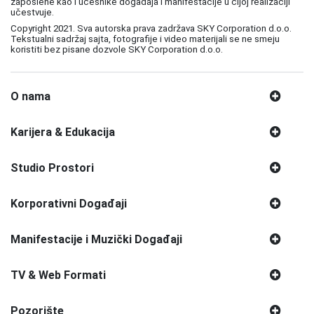
zaposlene kao i učesnike događaja i manifestacije u čijoj realizaciji
učestvuje.
Copyright 2021. Sva autorska prava zadržava SKY Corporation d.o.o.
Tekstualni sadržaj sajta, fotografije i video materijali se ne smeju
koristiti bez pisane dozvole SKY Corporation d.o.o.
O nama
Karijera & Edukacija
Studio Prostori
Korporativni Događaji
Manifestacije i Muzički Događaji
TV & Web Formati
Pozorište