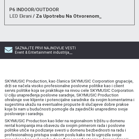
P6 INDOOR/OUTDOOR
LED Ekrani
/ Za Upotrebu Na Otvorenom_
SAZNAJTE PRVI NAJNOVIJE VESTI
Event & Entertainment industrija__
SKYMUSIC Production, kao članica SKYMUSIC Corporation grupacije,
drži se načela visoko profesionalne poslovne politike kao i client
servis politike koja se praktikuje na nivou cele SKYMUSIC Corporation.
U cilju unapređenja poslovne saradnje, SKYMUSIC Production
ohrabruje sve klijente i potencijalne saradnike da svojim komentarima i
sugestima ukažu na eventualne propuste ili slučajeve dobre prakse
koje bi nam u budućnosti pomogle da zajednički unapredimo svoje
poslovanje i saradnju.
SKYMUSIC Production kao lider na regionalnom tržištu u domenu
rental kompanija ima obavezu da svojim primerom rada i poslovne
politike utiče na podizanje svesti u domenu bezbednosti na radu i
profesionalnog pristupa svakom poslu kako ne bi ugrozila svoje