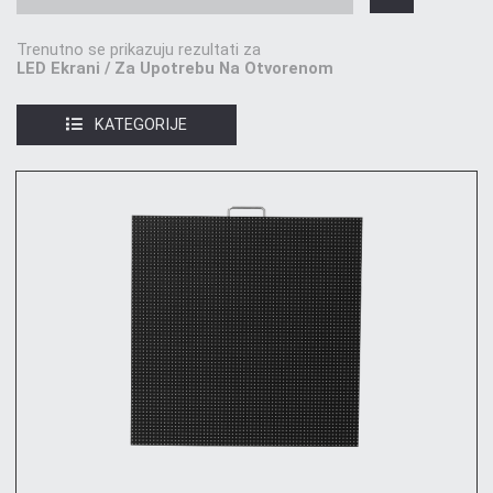
Trenutno se prikazuju rezultati za
LED Ekrani / Za Upotrebu Na Otvorenom
KATEGORIJE