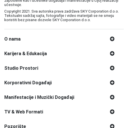
zaposlene kao i učesnike događaja i manifestacije u čijoj realizaciji
učestvuje.
Copyright 2021. Sva autorska prava zadržava SKY Corporation d.o.o.
Tekstualni sadržaj sajta, fotografije i video materijali se ne smeju
koristiti bez pisane dozvole SKY Corporation d.o.o.
O nama
Karijera & Edukacija
Studio Prostori
Korporativni Događaji
Manifestacije i Muzički Događaji
TV & Web Formati
Pozorište