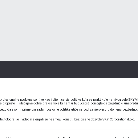
ofesionalne poslovne politike kao i client servis politike koja se praktikuje na nivou cele S
e propuste ili slučajeve dobre prakse koje bi nam u budućnosti pomogle da zajednički unapredim
u da svojim primerom rada i poslovne politike utiče na podizanje svesti u domenu bezbednosti
 fotografije i video materijali se ne smeju koristiti bez pisane dozvole SKY Corporation d.o.o.