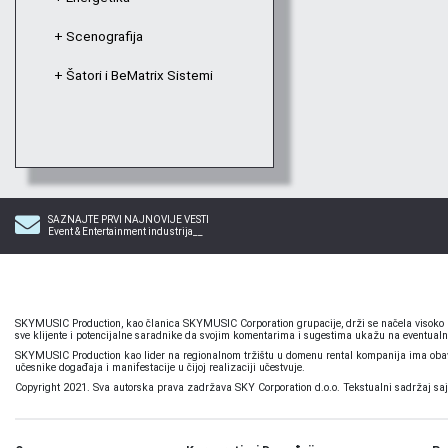
+ Scenografija
+ Šatori i BeMatrix Sistemi
SAZNAJTE PRVI NAJNOVIJE VESTI
Event & Entertainment industrija__
SKYMUSIC Production, kao članica SKYMUSIC Corporation grupacije, drži se načela visoko pr
sve klijente i potencijalne saradnike da svojim komentarima i sugestima ukažu na eventualn
SKYMUSIC Production kao lider na regionalnom tržištu u domenu rental kompanija ima obavez
učesnike događaja i manifestacije u čijoj realizaciji učestvuje.
Copyright 2021. Sva autorska prava zadržava SKY Corporation d.o.o. Tekstualni sadržaj sajta,