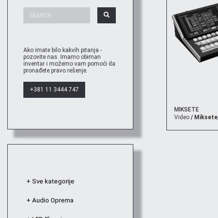
Ako imate bilo kakvih pitanja -
pozovite nas. Imamo obiman
inventar i možemo vam pomoći da
pronađete pravo rešenje.
+381 11 3444 747
MIKSETE
Video
/ Miksete
+ Sve kategorije
+ Audio Oprema