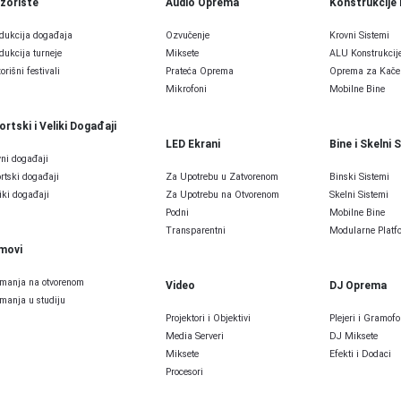
zorište
Audio Oprema
Konstrukcije 
dukcija događaja
Ozvučenje
Krovni Sistemi
dukcija turneje
Miksete
ALU Konstrukcij
orišni festivali
Prateća Oprema
Oprema za Kače
Mikrofoni
Mobilne Bine
ortski i Veliki Događaji
LED Ekrani
Bine i Skelni 
ni događaji
rtski događaji
Za Upotrebu u Zatvorenom
Binski Sistemi
iki događaji
Za Upotrebu na Otvorenom
Skelni Sistemi
Podni
Mobilne Bine
Transparentni
Modularne Platfo
lmovi
manja na otvorenom
Video
DJ Oprema
manja u studiju
Projektori i Objektivi
Plejeri i Gramofo
Media Serveri
DJ Miksete
Miksete
Efekti i Dodaci
Procesori