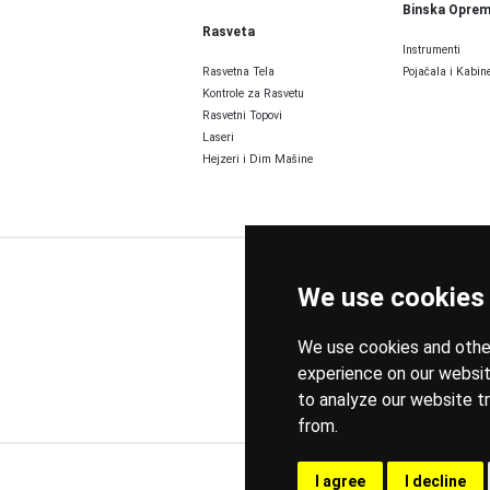
Binska Opre
Rasveta
Instrumenti
Rasvetna Tela
Pojačala i Kabine
Kontrole za Rasvetu
Rasvetni Topovi
Laseri
Hejzeri i Dim Mašine
We use cookies
We use cookies and other
experience on our websit
to analyze our website tr
from.
I agree
I decline