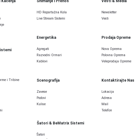
i Kačenja
Snimanje i Prenos
Vesti & Media
HD Reportažna Kola
Newsletter
e
Live Stream Sistemi
Vesti
nje
Energetika
Prodaja Opreme
Agregati
Nova Oprema
Sistemi
Razvodni Ormari
Polovna Oprema
Kablovi
Veleprodaja Opreme
rme i Tribine
Scenografija
Kontaktirajte Nas
Zavese
Lokacija
Podovi
Adresa
Kulise
Mail
ni
Telefon
Šatori & BeMatrix Sistemi
Šatori