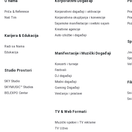
O nama
Korporativni Događaji
Po
Priča & Reference
Korporativni događaji i aktivacije
Pro
Naš Tim
Korporativna okupljanja i konvencije
Pro
Sajamske manifestacije i svetski sajam
Poz
Kreativne agencije
Auto izložbe i događaji
Karijera & Edukacija
Sp
Radi sa Nama
Edukacija
Jav
Manifestacije i Muzički Događaji
Spo
Koncerti i turneje
Vel
Festivali
Studio Prostori
DJ događaji
SKY Studio
Modni događaji
Fi
SKYMUSIC™ Studios
Gaming Događaji
BELEXPO Centar
Sni
Venčanja i proslave
Sni
TV & Web Formati
Muzički spotovi i TV reklame
TV Uživo