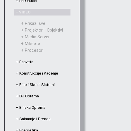
+ LED Ekrani
+ VIDEO
+ Prikaži sve
+ Projektori i Objektivi
+ Media Serveri
+ Miksete
+ Procesori
+ Rasveta
+ Konstrukcije i Kačenje
+ Bine i Skelni Sistemi
+ DJ Oprema
+ Binska Oprema
+ Snimanje i Prenos
+ Energetika