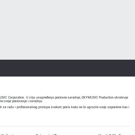
KYMUSIC Corporation. U cilju unapređenja poslovne saradnje, SKYMUSIC Production ohrabruje
o svoje poslovanje i saradnju.
 na radu i profesionalnog pristupa svakom poslu kako ne bi ugrozila svoje zaposlene kao i