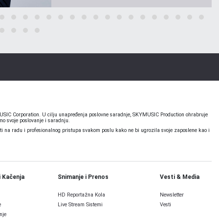
KYMUSIC Corporation. U cilju unapređenja poslovne saradnje, SKYMUSIC Production ohrabruje
o svoje poslovanje i saradnju.
 na radu i profesionalnog pristupa svakom poslu kako ne bi ugrozila svoje zaposlene kao i
i Kačenja
Snimanje i Prenos
Vesti & Media
HD Reportažna Kola
Newsletter
e
Live Stream Sistemi
Vesti
nje