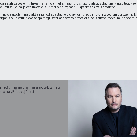
da naših zaposlenih. Investirali smo u mehanizaciju, transport, alate, skladišne kapacitete, kao
ove industrije, pa je deo investicija usmerio na izgradnju apartmana za zaposlene.
 novozaposlenima olakšali period adaptacije u glavnom gradu i novom životnom okruženju. Na t
 organizacije velikih događaja mogu steći adekvatno profesionalno iskustvo radeći na najvećim p
 među najmoćnijima u šou-biznisu
o na „Blicovoj“ listi