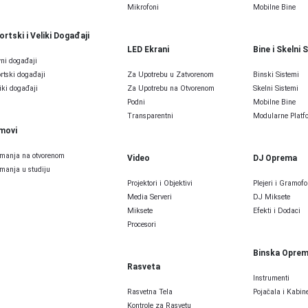
Mikrofoni
Mobilne Bine
ortski i Veliki Događaji
LED Ekrani
Bine i Skelni 
ni događaji
rtski događaji
Za Upotrebu u Zatvorenom
Binski Sistemi
iki događaji
Za Upotrebu na Otvorenom
Skelni Sistemi
Podni
Mobilne Bine
Transparentni
Modularne Platfo
lmovi
manja na otvorenom
Video
DJ Oprema
manja u studiju
Projektori i Objektivi
Plejeri i Gramofo
Media Serveri
DJ Miksete
Miksete
Efekti i Dodaci
Procesori
Binska Opre
Rasveta
Instrumenti
Rasvetna Tela
Pojačala i Kabine
Kontrole za Rasvetu