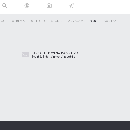
LUGE
OPREMA
PORTFOLIO
STUDIO
IZDVAJAMO
VESTI
KONTAKT
SAZNAJTE PRVI NAJNOVIJE VESTI
Event & Entertainment industrija_