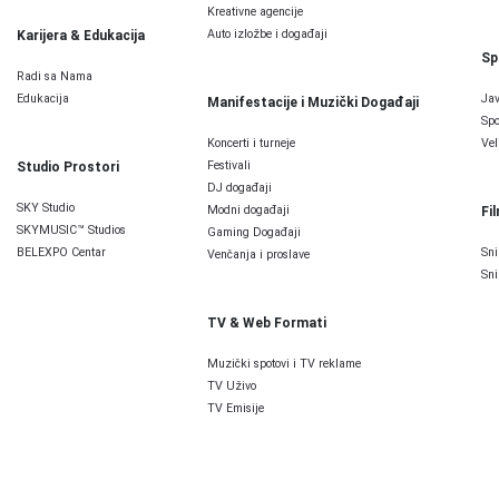
Kreativne agencije
Auto izložbe i događaji
Karijera & Edukacija
Sp
Radi sa Nama
Edukacija
Jav
Manifestacije i Muzički Događaji
Spo
Koncerti i turneje
Vel
Festivali
Studio Prostori
DJ događaji
SKY Studio
Modni događaji
Fi
SKYMUSIC™ Studios
Gaming Događaji
BELEXPO Centar
Sni
Venčanja i proslave
Sni
TV & Web Formati
Muzički spotovi i TV reklame
TV Uživo
TV Emisije