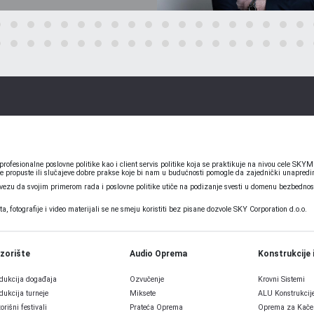
ofesionalne poslovne politike kao i client servis politike koja se praktikuje na nivou cele S
e propuste ili slučajeve dobre prakse koje bi nam u budućnosti pomogle da zajednički unapredim
u da svojim primerom rada i poslovne politike utiče na podizanje svesti u domenu bezbednosti
 fotografije i video materijali se ne smeju koristiti bez pisane dozvole SKY Corporation d.o.o.
zorište
Audio Oprema
Konstrukcije 
dukcija događaja
Ozvučenje
Krovni Sistemi
dukcija turneje
Miksete
ALU Konstrukcij
orišni festivali
Prateća Oprema
Oprema za Kače