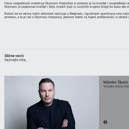
Fokus ovogodišnjih investicija Skymusic Production-a usmeren je na kvalitet i unapređenje ra
Skymusic je prepoznao kvalitet i želju mladih ljudi iz različitih krajeva Srbije da budu deo 
Budući da se većina naših aktivnosti realizuje u Beogradu, izgradnjom apartmana smo našim
promenu, a to je rad u Skymusic kompaniji, jedinom mestu na kojem profesionalci iz oblasti
Slične vesti
Saznajte više_
Milenko Škarić
Visoko treće mest