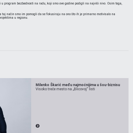
 i u program bezbednosti na radu, koji smo ove godine podigli na najviši nivo. Osim toga,
aj način smo im pomogli da se fokusiraju na ono što ih je primarno motivisalo na
rojektima u regionu.
Milenko Škarić među najmoćnijima u šou-biznisu
Visoko treće mesto na „Blicovoj“ listi