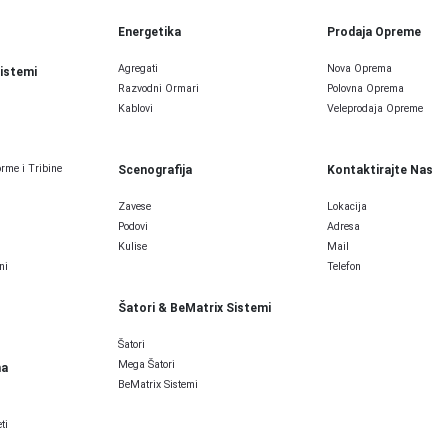
Energetika
Prodaja Opreme
Agregati
Nova Oprema
Sistemi
Razvodni Ormari
Polovna Oprema
Kablovi
Veleprodaja Opreme
rme i Tribine
Scenografija
Kontaktirajte Nas
Zavese
Lokacija
Podovi
Adresa
Kulise
Mail
ni
Telefon
Šatori & BeMatrix Sistemi
Šatori
Mega Šatori
ma
BeMatrix Sistemi
ti