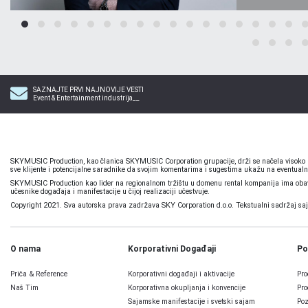
SAZNAJTE PRVI NAJNOVIJE VESTI
Event & Entertainment industrija__
SKYMUSIC Production, kao članica SKYMUSIC Corporation grupacije, drži se načela visoko pr
sve klijente i potencijalne saradnike da svojim komentarima i sugestima ukažu na eventualn
SKYMUSIC Production kao lider na regionalnom tržištu u domenu rental kompanija ima obavez
učesnike događaja i manifestacije u čijoj realizaciji učestvuje.
Copyright 2021. Sva autorska prava zadržava SKY Corporation d.o.o. Tekstualni sadržaj sajta,
O nama
Korporativni Događaji
Po
Priča & Reference
Korporativni događaji i aktivacije
Pro
Naš Tim
Korporativna okupljanja i konvencije
Pro
Sajamske manifestacije i svetski sajam
Poz