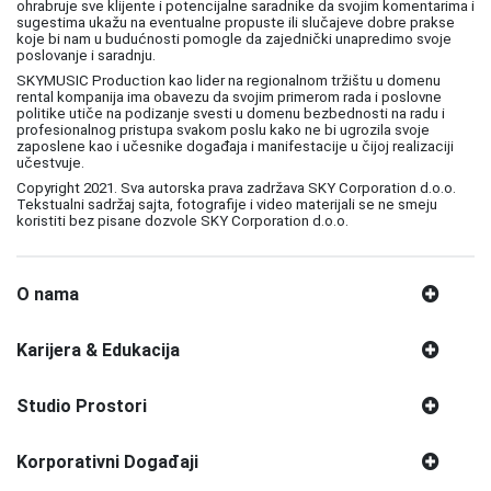
ohrabruje sve klijente i potencijalne saradnike da svojim komentarima i
sugestima ukažu na eventualne propuste ili slučajeve dobre prakse
koje bi nam u budućnosti pomogle da zajednički unapredimo svoje
poslovanje i saradnju.
SKYMUSIC Production kao lider na regionalnom tržištu u domenu
rental kompanija ima obavezu da svojim primerom rada i poslovne
politike utiče na podizanje svesti u domenu bezbednosti na radu i
profesionalnog pristupa svakom poslu kako ne bi ugrozila svoje
zaposlene kao i učesnike događaja i manifestacije u čijoj realizaciji
učestvuje.
Copyright 2021. Sva autorska prava zadržava SKY Corporation d.o.o.
Tekstualni sadržaj sajta, fotografije i video materijali se ne smeju
koristiti bez pisane dozvole SKY Corporation d.o.o.
O nama
Karijera & Edukacija
Studio Prostori
Korporativni Događaji