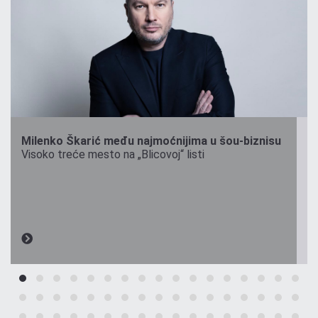
Milenko Škarić među najmoćnijima u šou-biznisu
Visoko treće mesto na „Blicovoj“ listi