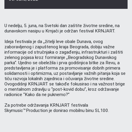
U nedelju, 5. juna, na Svetski dan zaštite životne sredine, na
dunavskom nasipu u Krnjači je održan festival KRNJART.
Ideja festivala je da „žitelji leve obale Dunava, ovog
zaboravljenog i zapuštenog kraja Beograda, dobiju važne
informacije od stručnjaka o zagađenju, infrastrukturi i zaštiti
zelenog pojasa kroz formiranje „Beogradskog Dunavskog
parka“. Ujedno se obeležila i prva godišnjica bitke za Revu, a
predstavljena je i platforma za promovisanje dobrih primera
solidarnosti i optimizma, uz postavljanje važnih pitanja koja se
tiču razvoja lokalnih zajednica i očuvanja životne sredine.
Ovogodišnji KRNJART se takođe fokusirao i na važnost brige
o mentalnom zdravlju u “post-kovid dobu”, kroz održavanje
radionice “Kako da ne puknemo?”
Za potrebe održavanja KRNJART festivala
Skymusic™Production je donirao mobilnu binu SL100.