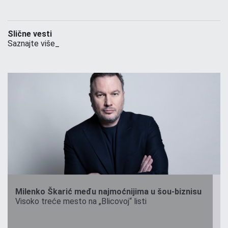
Slične vesti
Saznajte više_
Milenko Škarić među najmoćnijima u šou-biznisu
Visoko treće mesto na „Blicovoj“ listi