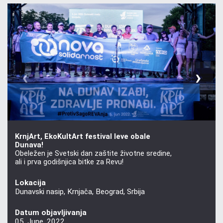
‹
›
KrnjArt, EkoKultArt festival leve obale
Dunava!
Obeležen je Svetski dan zaštite životne sredine,
ali i prva godišnjica bitke za Revu!
Lokacija
Dunavski nasip, Krnjača, Beograd, Srbija
Datum objavljivanja
05. June, 2022