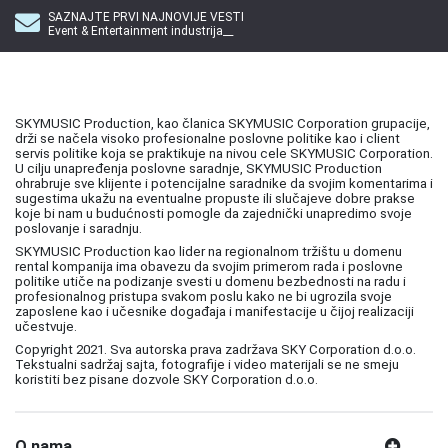
SAZNAJTE PRVI NAJNOVIJE VESTI
Event & Entertainment industrija__
SKYMUSIC Production, kao članica SKYMUSIC Corporation grupacije,
drži se načela visoko profesionalne poslovne politike kao i client
servis politike koja se praktikuje na nivou cele SKYMUSIC Corporation.
U cilju unapređenja poslovne saradnje, SKYMUSIC Production
ohrabruje sve klijente i potencijalne saradnike da svojim komentarima i
sugestima ukažu na eventualne propuste ili slučajeve dobre prakse
koje bi nam u budućnosti pomogle da zajednički unapredimo svoje
poslovanje i saradnju.
SKYMUSIC Production kao lider na regionalnom tržištu u domenu
rental kompanija ima obavezu da svojim primerom rada i poslovne
politike utiče na podizanje svesti u domenu bezbednosti na radu i
profesionalnog pristupa svakom poslu kako ne bi ugrozila svoje
zaposlene kao i učesnike događaja i manifestacije u čijoj realizaciji
učestvuje.
Copyright 2021. Sva autorska prava zadržava SKY Corporation d.o.o.
Tekstualni sadržaj sajta, fotografije i video materijali se ne smeju
koristiti bez pisane dozvole SKY Corporation d.o.o.
O nama