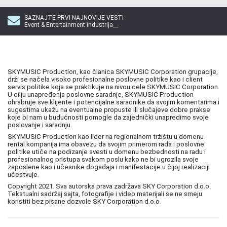
SAZNAJTE PRVI NAJNOVIJE VESTI
Event & Entertainment industrija__
SKYMUSIC Production, kao članica SKYMUSIC Corporation grupacije,
drži se načela visoko profesionalne poslovne politike kao i client
servis politike koja se praktikuje na nivou cele SKYMUSIC Corporation.
U cilju unapređenja poslovne saradnje, SKYMUSIC Production
ohrabruje sve klijente i potencijalne saradnike da svojim komentarima i
sugestima ukažu na eventualne propuste ili slučajeve dobre prakse
koje bi nam u budućnosti pomogle da zajednički unapredimo svoje
poslovanje i saradnju.
SKYMUSIC Production kao lider na regionalnom tržištu u domenu
rental kompanija ima obavezu da svojim primerom rada i poslovne
politike utiče na podizanje svesti u domenu bezbednosti na radu i
profesionalnog pristupa svakom poslu kako ne bi ugrozila svoje
zaposlene kao i učesnike događaja i manifestacije u čijoj realizaciji
učestvuje.
Copyright 2021. Sva autorska prava zadržava SKY Corporation d.o.o.
Tekstualni sadržaj sajta, fotografije i video materijali se ne smeju
koristiti bez pisane dozvole SKY Corporation d.o.o.