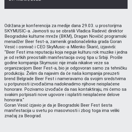
Održana je konferencija za medije dana 29.03. u prostorijma
SKYMUSIC-a. Javnosti su se obratili Vladica Radević direktor
Beogradske kulturne mreže (BKM), Dragan Novičić programski
menadžer Beer fest-a, zamenik gradonačelinka grada Goran
Vesić i osnivač i CEO SkyMusic-a Milenko Škarić, izjavivši:
“Beer Fest ima reputaciju koja neguje kulturu rok muzike i jedna
je od retkih preostalih manifestacija ovog tipa u Srbiji. Prošle
godine kompanija Skymusic nije imala nikakve veze sa
organizacijom Beer Fest-a, bio je odgovoran samo za tehničku
produkciju. Želim da najavim da će naša kompanija preuzeti
brend Belgrade Beer Fest i nameravamo da svojim sredstvima
u potpunosti izvođačima nadoknadimo njihove neisplaćene
honorare. Pozivamo izvođače da nas kontaktiraju, mi ćemo sa
svakim potpisati nove ugovore i isplatiti neisplaćene delove
honorara."
Goran Vesić izjavio je da je Beogradski Beer Fest šesta
manifestacija u svetu po masovnosti i zbog toga ima veliki
značaj za Beograd.