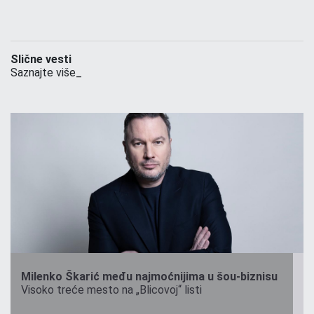
Slične vesti
Saznajte više_
Milenko Škarić među najmoćnijima u šou-biznisu
Visoko treće mesto na „Blicovoj“ listi