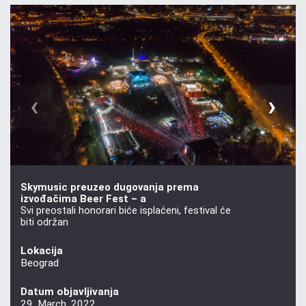
‹
›
Skymusic preuzeo dugovanja prema
izvođačima Beer Fest – a
Svi preostali honorari biće isplaćeni, festival će
biti održan
Lokacija
Beograd
Datum objavljivanja
29. March, 2022