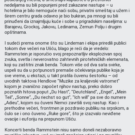
nedeljama su bili popunjeni pred zakazane nastupe – u
hotelima je bilo nemoguće naći sobu, privatni smeštaj u užem i
širem centru grada odavno je bio bukiran, pa mnogi su bili
prinuđeni da iznajmljuju kuće i sobe u prigradskim naseljima: u
Barajevu, Grockoj, Jakovu, Ledinama, Zemun Polju i drugim
opštinama.
I sudeći prema onome što su Lindeman i ekipa priredili publici
tokom dve večeri na Ušću, blago je reći da je vredelo:
Rammstein je isporučio svoj prepoznatljiv eksplozivan spoj
zvuka, svetla i neverovatno zahtevnih pirotehničkih elemenata,
koji su zaštitni znak benda. Tokom više od dva sata svirke,
uspeli su da u potpunosti premaše očekivanja publike koja je
sve vreme, u ekstazi, u takt pratila čuvenu šestorku – od
uvodnih taktova Hendlove "Muzike za kraljevski vatromet"
kojom je zvanično započet njihov nastup, preko dobro
poznatih hitova poput „Du Hast“, "Deutchland", „Engel“, „Mein
Teil", „Sonne“, „Du riechst so gut", "Ich will" pa sve do numere
„Adieu", kojom su čuveni Nemci završili svoj nastup. Kao i
prethodne večeri, frontmen je pozdravio publiku na srpskom, a
čulo se i ono čuveno „Ruke gore“, što je izazvalo neviđene
ovacije i euforiju na prepunom Ušću.
Koncerti benda Rammstein nisu samo doneli nezaboravno