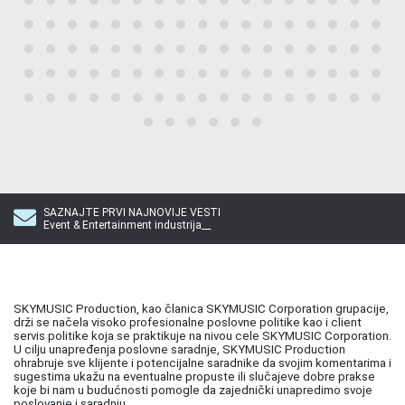
SAZNAJTE PRVI NAJNOVIJE VESTI
Event & Entertainment industrija__
SKYMUSIC Production, kao članica SKYMUSIC Corporation grupacije,
drži se načela visoko profesionalne poslovne politike kao i client
servis politike koja se praktikuje na nivou cele SKYMUSIC Corporation.
U cilju unapređenja poslovne saradnje, SKYMUSIC Production
ohrabruje sve klijente i potencijalne saradnike da svojim komentarima i
sugestima ukažu na eventualne propuste ili slučajeve dobre prakse
koje bi nam u budućnosti pomogle da zajednički unapredimo svoje
poslovanje i saradnju.