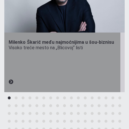
Milenko Škarić među najmoćnijima u šou-biznisu
Visoko treće mesto na „Blicovoj“ listi