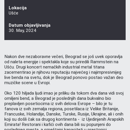
Lokacija
Ušće
Datum objavljivanja
30. May, 2024
Nakon dve nezaboravne večeri, Beograd se još uvek oporavlja
od naleta energije i spektakla koje su priredili Rammstein na
Ušću. Drugi koncert nemačkih industrial metal titana
zacementirao je njihovu reputaciju najvećeg i najimpresivnijeg
live benda na svetu, dok je Beograd ponovo postao važan deo
muzičke scene u Evropi.
Oko 120 hiljada ljudi imao je priliku da tokom dva dana vidi svoj
omiljeni bend, a Beograd je poslednjih dana bukvalno bio
preplavljen posetiocima iz svih delova Evrope – bilo je tu
fanova iz svih zemalja regiona, posetilaca iz Velike Britanije,
Francuske, Holandije, Danske, Turske, Rusije, Ukrajine, ali i onih
koji su došli čak sa drugog kontinenta - iz Ujedinjenih Arapskih
Emirata! Restorani i kafići ovih dana bili su popunjeni do
poslednjeg mesta, a smeštajni kapaciteti u prestonici