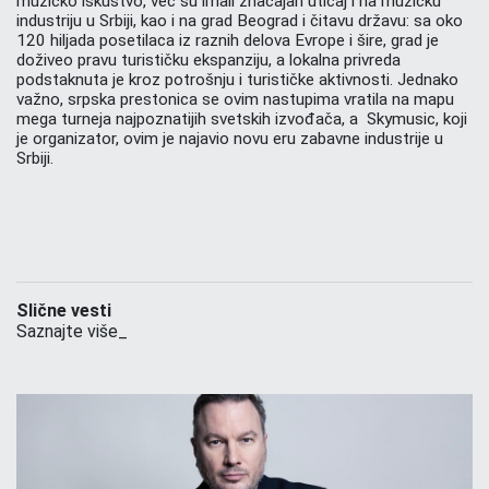
muzičko iskustvo, već su imali značajan uticaj i na muzičku
industriju u Srbiji, kao i na grad Beograd i čitavu državu: sa oko
120 hiljada posetilaca iz raznih delova Evrope i šire, grad je
doživeo pravu turističku ekspanziju, a lokalna privreda
podstaknuta je kroz potrošnju i turističke aktivnosti. Jednako
važno, srpska prestonica se ovim nastupima vratila na mapu
mega turneja najpoznatijih svetskih izvođača, a Skymusic, koji
je organizator, ovim je najavio novu eru zabavne industrije u
Srbiji.
Slične vesti
Saznajte više_