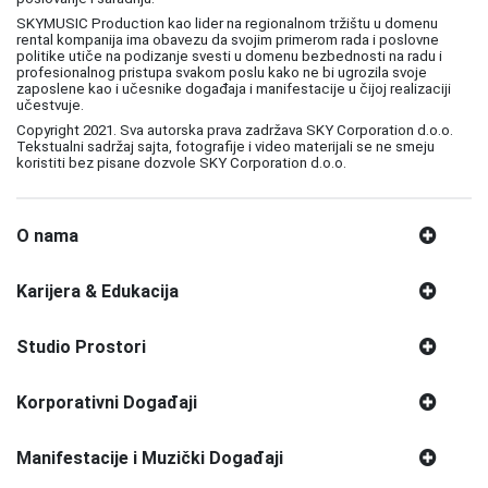
SKYMUSIC Production kao lider na regionalnom tržištu u domenu
rental kompanija ima obavezu da svojim primerom rada i poslovne
politike utiče na podizanje svesti u domenu bezbednosti na radu i
profesionalnog pristupa svakom poslu kako ne bi ugrozila svoje
zaposlene kao i učesnike događaja i manifestacije u čijoj realizaciji
učestvuje.
Copyright 2021. Sva autorska prava zadržava SKY Corporation d.o.o.
Tekstualni sadržaj sajta, fotografije i video materijali se ne smeju
koristiti bez pisane dozvole SKY Corporation d.o.o.
O nama
Karijera & Edukacija
Studio Prostori
Korporativni Događaji
Manifestacije i Muzički Događaji