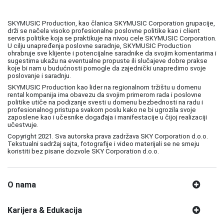
SKYMUSIC Production, kao članica SKYMUSIC Corporation grupacije,
drži se načela visoko profesionalne poslovne politike kao i client
servis politike koja se praktikuje na nivou cele SKYMUSIC Corporation.
U cilju unapređenja poslovne saradnje, SKYMUSIC Production
ohrabruje sve klijente i potencijalne saradnike da svojim komentarima i
sugestima ukažu na eventualne propuste ili slučajeve dobre prakse
koje bi nam u budućnosti pomogle da zajednički unapredimo svoje
poslovanje i saradnju.
SKYMUSIC Production kao lider na regionalnom tržištu u domenu
rental kompanija ima obavezu da svojim primerom rada i poslovne
politike utiče na podizanje svesti u domenu bezbednosti na radu i
profesionalnog pristupa svakom poslu kako ne bi ugrozila svoje
zaposlene kao i učesnike događaja i manifestacije u čijoj realizaciji
učestvuje.
Copyright 2021. Sva autorska prava zadržava SKY Corporation d.o.o.
Tekstualni sadržaj sajta, fotografije i video materijali se ne smeju
koristiti bez pisane dozvole SKY Corporation d.o.o.
O nama
Karijera & Edukacija