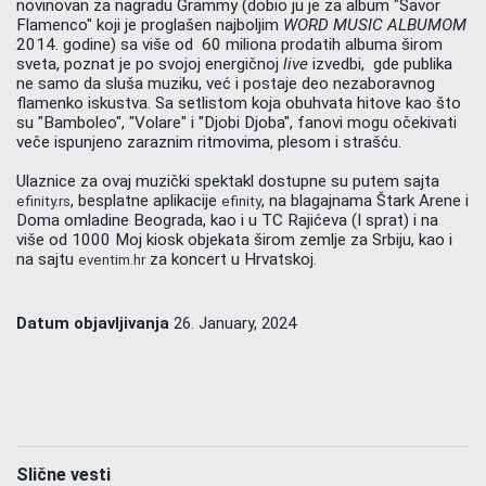
novinovan za nagradu Grammy (dobio ju je za album "Savor
Flamenco" koji je proglašen najboljim
WORD MUSIC ALBUMOM
2014. godine) sa više od 60 miliona prodatih albuma širom
sveta, poznat je po svojoj energičnoj
live
izvedbi, gde publika
ne samo da sluša muziku, već i postaje deo nezaboravnog
flamenko iskustva. Sa setlistom koja obuhvata hitove kao što
su "Bamboleo", "Volare" i "Djobi Djoba", fanovi mogu očekivati
veče ispunjeno zaraznim ritmovima, plesom i strašću.
Ulaznice za ovaj muzički spektakl dostupne su putem sajta
, besplatne aplikacije
, na blagajnama Štark Arene i
efinity.rs
efinity
Doma omladine Beograda, kao i u TC Rajićeva (I sprat) i na
više od 1000 Moj kiosk objekata širom zemlje za Srbiju, kao i
na sajtu
za koncert u Hrvatskoj.
eventim.hr
Datum objavljivanja
26. January, 2024
Slične vesti