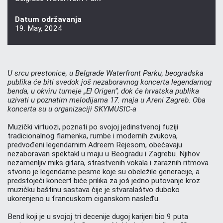
Datum održavanja
19. May, 2024
U srcu prestonice, u Belgrade Waterfront Parku, beogradska
publika će biti svedok još nezaboravnog koncerta legendarnog
benda, u okviru turneje „El Origen“, dok će hrvatska publika
uzivati u poznatim melodijama 17. maja u Areni Zagreb. Oba
koncerta su u organizaciji SKYMUSIC-a
Muzički virtuozi, poznati po svojoj jedinstvenoj fuziji
tradicionalnog flamenka, rumbe i modernih zvukova,
predvođeni legendarnim Adreem Rejesom, obećavaju
nezaboravan spektakl u maju u Beogradu i Zagrebu. Njihov
nezamenljiv miks gitara, strastvenih vokala i zaraznih ritmova
stvorio je legendarne pesme koje su obeležile generacije, a
predstojeći koncert biće prilika za još jedno putovanje kroz
muzičku baštinu sastava čije je stvaralaštvo duboko
ukorenjeno u francuskom ciganskom nasleđu.
Bend koji je u svojoj tri decenije dugoj karijeri bio 9 puta